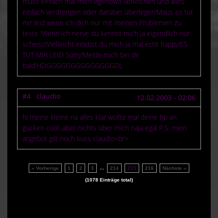
muss einfach mal mich irgendwo verkrichen und alles
einfach verdrengen oder darüber überlegen!Maus es tut
mir leid wenn ich dich nur mit meinen Problemen zu
texte !Wenn ich nerve du kennst mich ja eigendlich nur
scheiss!Vielleicht erlebst du mich ja mal echt happy!ES
TUT MIR LEID Sorry!Melde mich bei dir
bald!HDGGGGGGGGGGGGGGDL
#4 claudio
12.02.2003 - 02:06
hi meine kleine na alles klar wollte mal deine hp an
gucken cool ,aber nichts über mich naja egal P.S. mein
angebot gilt noch kuss claudio<br>
...
« Vorherige
1
2
3
214
215
216
Nächste »
(1078 Einträge total)