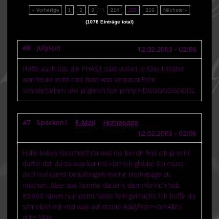
...
« Vorherige
1
2
3
214
215
216
Nächste »
(1078 Einträge total)
#8 Julysun
12.02.2003 - 02:06
Hoffe auch das die PHASE bald vorbei ist!Das theater
war heute echt cool hast was verpasst!Echt
schade!Sehen uns ja gleich bye jenny HDGGGGGGGGDL
#7 Spacken1
E-Mail
Homepage
12.02.2003 - 02:06
Hallo leibes Geschöpf na was los bei dir find ich ja echt
duffte dat du so was kannst.<br>Ich glaube ich muss
dich mal damit beauftragen meine Homepage zu
machen. Aber das könnte dauern, denn<br>ich hab
80.000 Ideen nun denn haste fein gemacht. Ich hoffe du
schreibst mir mal was auf meine Addy!<br><br>Alles
gute Mike